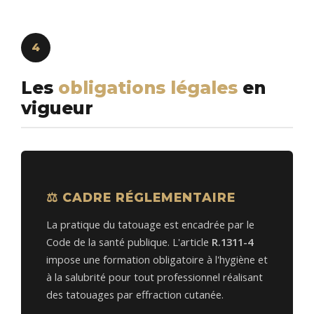
4
Les
obligations légales
en
vigueur
⚖️ CADRE RÉGLEMENTAIRE
La pratique du tatouage est encadrée par le
Code de la santé publique. L'article
R.1311-4
impose une formation obligatoire à l'hygiène et
à la salubrité pour tout professionnel réalisant
des tatouages par effraction cutanée.