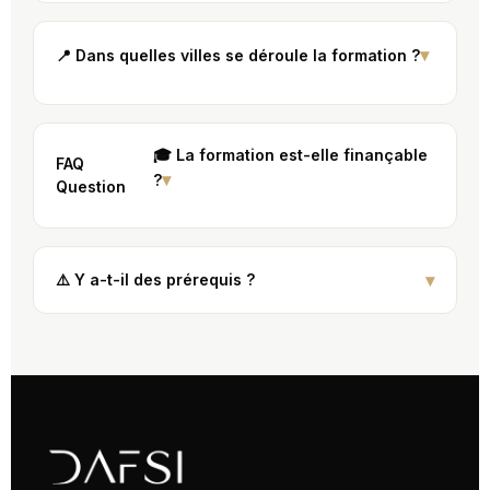
▾
📍 Dans quelles villes se déroule la formation ?
Toggle
FAQ
question
unique
🎓 La formation est-elle finançable
FAQ
label
▾
?
FAQ
FAQ
Question
1
Question
Question
▾
⚠️ Y a-t-il des prérequis ?
FAQ
Question
Label