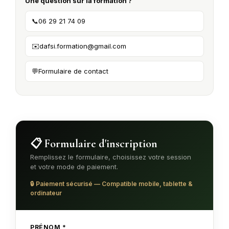
Une question sur la formation ?
Lun. 07 → Ven. 11 décembre 2026
📞
06 29 21 74 09
🗺️ PAYS DE LA LOIRE
Angers
✉️
dafsi.formation@gmail.com
Lun. 24 → Ven. 28 août 2026
Nantes
💬
Formulaire de contact
Lun. 14 → Ven. 18 septembre 2026
Le Mans
Lun. 14 → Ven. 18 septembre 2026
🗺️ BRETAGNE
📋 Formulaire d'inscription
Rennes
Remplissez le formulaire, choisissez votre session
Lun. 14 → Ven. 18 septembre 2026
et votre mode de paiement.
Rennes
🔒 Paiement sécurisé — Compatible mobile, tablette &
Lun. 07 → Ven. 11 décembre 2026
ordinateur
🗺️ CENTRE-VAL DE LOIRE
PRÉNOM *