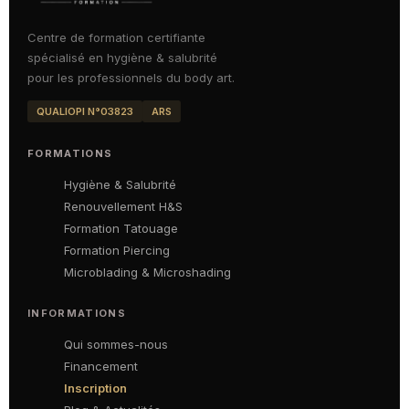
Centre de formation certifiante
spécialisé en hygiène & salubrité
pour les professionnels du body art.
QUALIOPI N°03823
ARS
FORMATIONS
Hygiène & Salubrité
Renouvellement H&S
Formation Tatouage
Formation Piercing
Microblading & Microshading
INFORMATIONS
Qui sommes-nous
Financement
Inscription