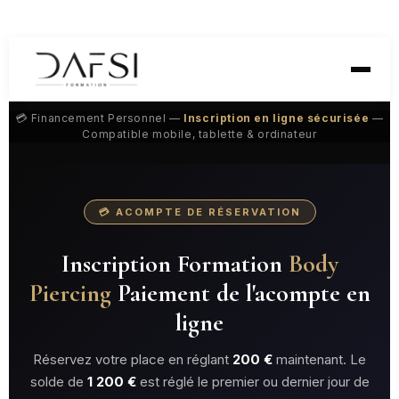
contenu
principal
💳 Financement Personnel —
Inscription en ligne sécurisée
—
Compatible mobile, tablette & ordinateur
💳 ACOMPTE DE RÉSERVATION
Inscription Formation
Body
Piercing
Paiement de l'acompte en
ligne
Réservez votre place en réglant
200 €
maintenant. Le
solde de
1 200 €
est réglé le premier ou dernier jour de