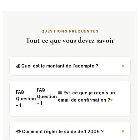
Toulouse
Lun. 09 → Ven. 13 novembre 2026
🗺️ BOURGOGNE-FRANCHE-COMTÉ
QUESTIONS FRÉQUENTES
Tout ce que vous devez savoir
Besançon
Lun. 12 → Ven. 16 octobre 2026
Dijon
Lun. 12 → Ven. 16 octobre 2026
▾
💰 Quel est le montant de l'acompte ?
🗺️ AUVERGNE-RHÔNE-ALPES
Lyon
FAQ
FAQ
📧 Est-ce que je reçois un
Lun. 12 → Ven. 16 octobre 2026
Question
Question
▾
email de confirmation ?
FAQ
- 1
- 1
Question
-
1
▾
💳 Comment régler le solde de 1 200€ ?