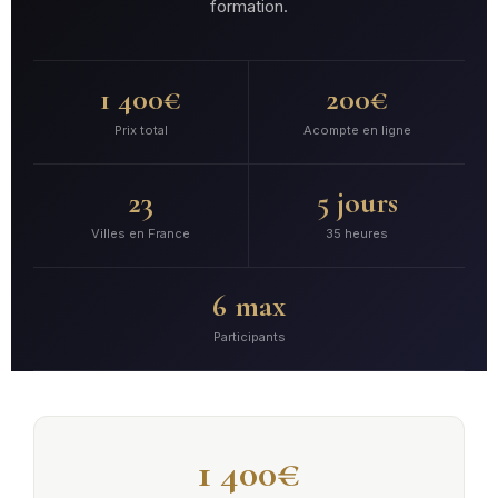
formation.
1 400€
200€
Prix total
Acompte en ligne
23
5 jours
Villes en France
35 heures
6 max
Participants
1 400€