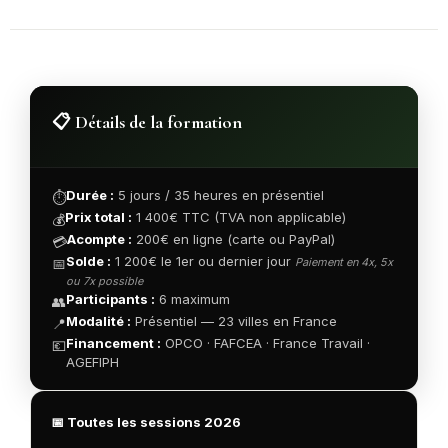
📋 Détails de la formation
Durée :
5 jours / 35 heures en présentiel
⏱
Prix total :
1 400€ TTC (TVA non applicable)
💰
Acompte :
200€ en ligne (carte ou PayPal)
💳
Solde :
1 200€ le 1er ou dernier jour
📅
Paiement en 4x, 5x
ou 7x possible
Participants :
6 maximum
👥
Modalité :
Présentiel — 23 villes en France
📍
Financement :
OPCO · FAFCEA · France Travail ·
💶
AGEFIPH
📅 Toutes les sessions 2026