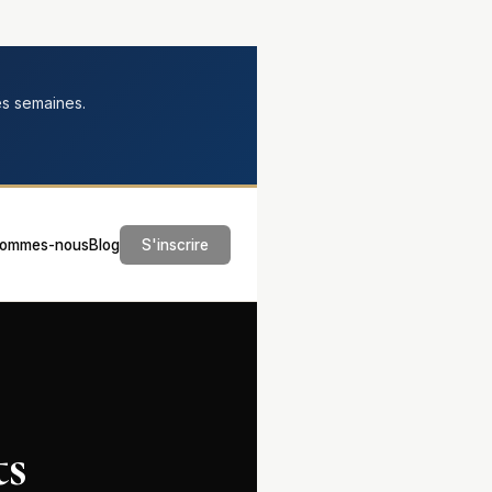
es semaines.
sommes-nous
Blog
S'inscrire
ts