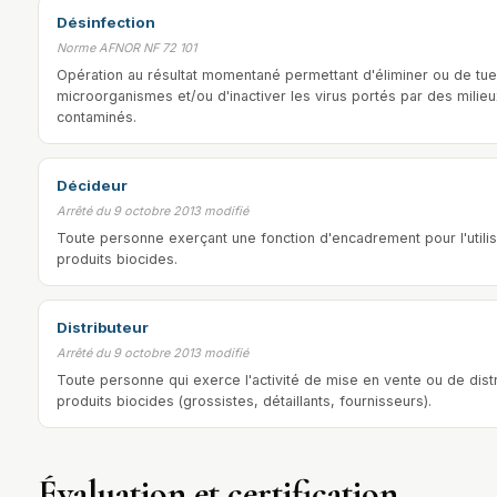
Désinfection
Norme AFNOR NF 72 101
Opération au résultat momentané permettant d'éliminer ou de tue
microorganismes et/ou d'inactiver les virus portés par des milieu
contaminés.
Décideur
Arrêté du 9 octobre 2013 modifié
Toute personne exerçant une fonction d'encadrement pour l'utili
produits biocides.
Distributeur
Arrêté du 9 octobre 2013 modifié
Toute personne qui exerce l'activité de mise en vente ou de dist
produits biocides (grossistes, détaillants, fournisseurs).
Évaluation et certification