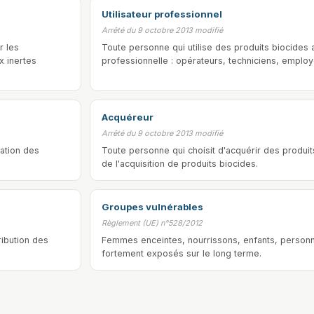
Utilisateur professionnel
Arrêté du 9 octobre 2013 modifié
r les
Toute personne qui utilise des produits biocides 
x inertes
professionnelle : opérateurs, techniciens, emplo
Acquéreur
Arrêté du 9 octobre 2013 modifié
sation des
Toute personne qui choisit d'acquérir des produit
de l'acquisition de produits biocides.
Groupes vulnérables
Règlement (UE) n°528/2012
ribution des
Femmes enceintes, nourrissons, enfants, personn
fortement exposés sur le long terme.