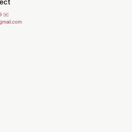
ect
9
✉️
@gmail.com