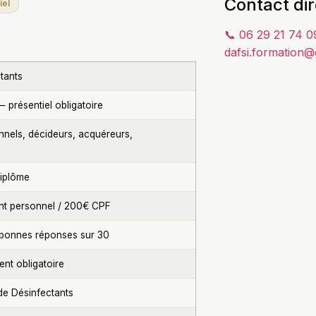
Contact dir
iel
📞 06 29 21 74 0
dafsi.formation
tants
— présentiel obligatoire
onnels, décideurs, acquéreurs,
diplôme
t personnel / 200€ CPF
onnes réponses sur 30
nt obligatoire
ide Désinfectants