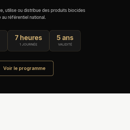
e, utilise ou distribue des produits biocides
u référentiel national.
7 heures
5 ans
F
1 JOURNÉE
VALIDITÉ
Voir le programme