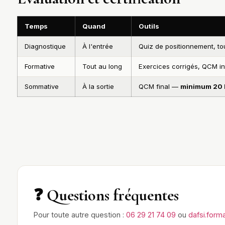
Temps
Quand
Outils
Diagnostique
À l'entrée
Quiz de positionnement, to
Formative
Tout au long
Exercices corrigés, QCM in
Sommative
À la sortie
QCM final —
minimum 20 
❓ Questions fréquentes
Pour toute autre question :
06 29 21 74 09
ou
dafsi.for