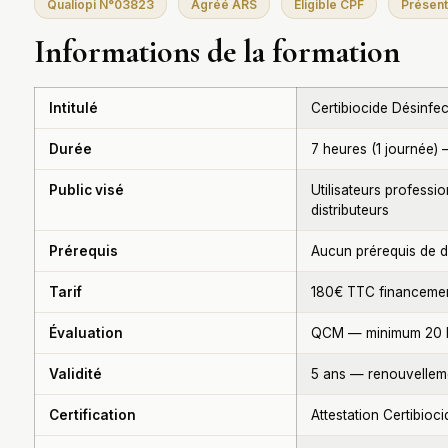
Qualiopi N°03823
Agréé ARS
Éligible CPF
Présent
Informations de la formation
Intitulé
Certibiocide Désinfec
Durée
7 heures (1 journée) 
Public visé
Utilisateurs professi
distributeurs
Prérequis
Aucun prérequis de 
Tarif
180€ TTC financemen
Évaluation
QCM — minimum 20 b
Validité
5 ans — renouvelleme
Certification
Attestation Certibioc