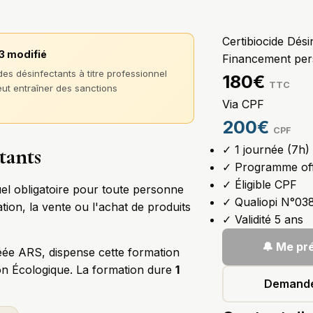
Certibiocide Dési
13 modifié
Financement per
es désinfectants à titre professionnel
180€
TTC
peut entraîner des sanctions
Via CPF
200€
CPF
tants
✓
1 journée (7h) 
✓
Programme offi
✓
Éligible CPF
iduel obligatoire pour toute personne
✓
Qualiopi N°03
ation, la vente ou l'achat de produits
✓
Validité 5 ans
🔔 Me pré
éée ARS, dispense cette formation
ion Écologique. La formation dure
1
Demande