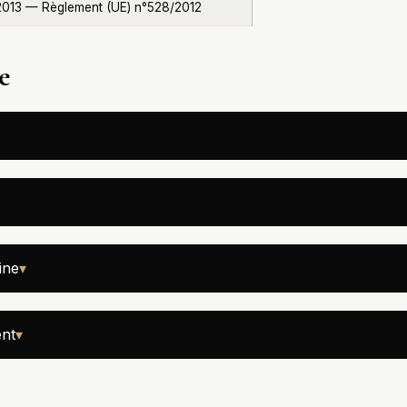
 2013 — Règlement (UE) n°528/2012
e
ine
▾
ent
▾