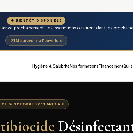
🔔 BIENTÔT DISPONIBLE
s
arrive prochainement. Les inscriptions ouvriront dans les prochain
✉️ Me prévenir à l'ouverture
Hygiène & Salubrité
Nos formations
Financement
Qui 
 DU 9 OCTOBRE 2013 MODIFIÉ
tibiocide
Désinfectan