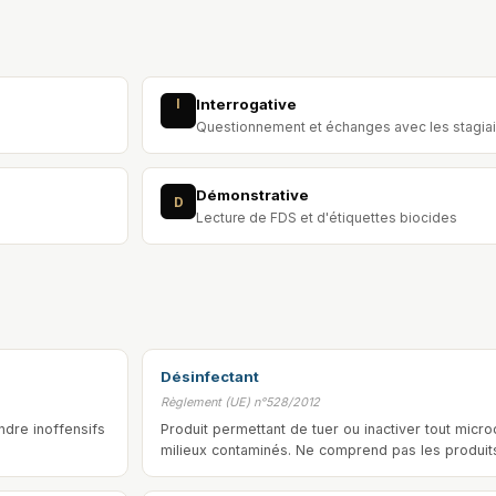
I
Interrogative
Questionnement et échanges avec les stagia
Démonstrative
D
Lecture de FDS et d'étiquettes biocides
Désinfectant
Règlement (UE) n°528/2012
ndre inoffensifs
Produit permettant de tuer ou inactiver tout mic
milieux contaminés. Ne comprend pas les produits