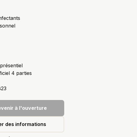
nfectants
sonnel
présentiel
ciel 4 parties
823
venir à l'ouverture
r des informations